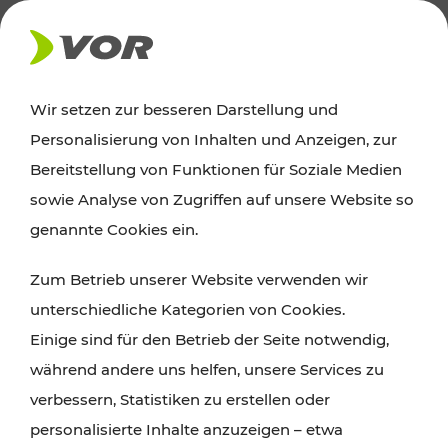
PRESSE
Wir setzen zur besseren Darstellung und
Personalisierung von Inhalten und Anzeigen, zur
25.09.2024
Bereitstellung von Funktionen für Soziale Medien
sowie Analyse von Zugriffen auf unsere Website so
Gesicherte Verbindung durch
genannte Cookies ein.
neuen SEV-Direktbus zwischen
Tulln – Tullnerfeld – St. Pölten im
Zum Betrieb unserer Website verwenden wir
Stundentakt
unterschiedliche Kategorien von Cookies.
Einige sind für den Betrieb der Seite notwendig,
während andere uns helfen, unsere Services zu
Der Verkehrsverbund Ost-Region (VOR) richtet in
verbessern, Statistiken zu erstellen oder
Zusammenarbeit mit dem ÖBB-Personenverkehr
personalisierte Inhalte anzuzeigen – etwa
und Postbus ab morgen, den 25. September,