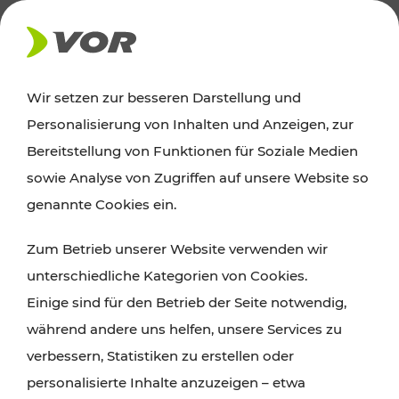
PRESSE
Wir setzen zur besseren Darstellung und
Personalisierung von Inhalten und Anzeigen, zur
16.10.2023
Bereitstellung von Funktionen für Soziale Medien
sowie Analyse von Zugriffen auf unsere Website so
Optimierung des
genannte Cookies ein.
Regionalbusangebots im
Waldviertel
Zum Betrieb unserer Website verwenden wir
unterschiedliche Kategorien von Cookies.
Einige sind für den Betrieb der Seite notwendig,
Mit 3. November werden zahlreiche
während andere uns helfen, unsere Services zu
Öffi-Anpassungen im Waldviertel
umgesetzt
verbessern, Statistiken zu erstellen oder
personalisierte Inhalte anzuzeigen – etwa