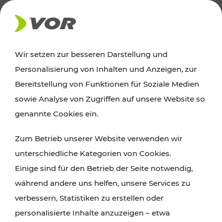
PRESSE
Wir setzen zur besseren Darstellung und
Personalisierung von Inhalten und Anzeigen, zur
06.04.2021
Bereitstellung von Funktionen für Soziale Medien
sowie Analyse von Zugriffen auf unsere Website so
VOR bedankt sich bei
genannte Cookies ein.
StammkundInnen
Zum Betrieb unserer Website verwenden wir
JahreskartenbesitzerInnen können jetzt mit etwas
unterschiedliche Kategorien von Cookies.
Glück attraktive und hochwertige Preise gewinnen.
Einige sind für den Betrieb der Seite notwendig,
während andere uns helfen, unsere Services zu
Niederösterreich/Burgenland/Wien. 870.000
verbessern, Statistiken zu erstellen oder
Fahrgäste halten dem attraktiven Öffi-Angebot
personalisierte Inhalte anzuzeigen – etwa
des Verkehrsverbundes Ost-Region (VOR) in Wien,