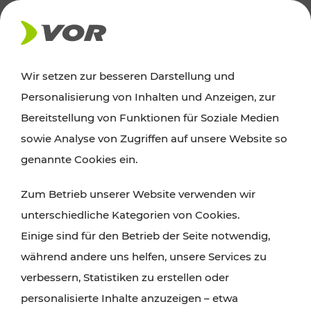
PRESSE
Wir setzen zur besseren Darstellung und
Personalisierung von Inhalten und Anzeigen, zur
14.12.2023
Bereitstellung von Funktionen für Soziale Medien
sowie Analyse von Zugriffen auf unsere Website so
VOR Flex Mostviertel West am
genannte Cookies ein.
Erfolgsweg
Zum Betrieb unserer Website verwenden wir
Kommen, wann man sie braucht: VOR
unterschiedliche Kategorien von Cookies.
Flex Anrufsammeltaxis im westlichen
Einige sind für den Betrieb der Seite notwendig,
Mostviertel ergänzen seit Juli 2023 den
während andere uns helfen, unsere Services zu
öffentlichen Linienverkehr
verbessern, Statistiken zu erstellen oder
personalisierte Inhalte anzuzeigen – etwa