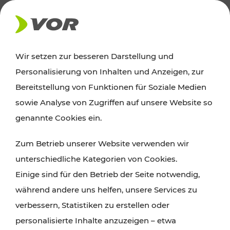
NEWS
Wir setzen zur besseren Darstellung und
Personalisierung von Inhalten und Anzeigen, zur
06.05.2019
Bereitstellung von Funktionen für Soziale Medien
VOR Mobile Ticketing:
sowie Analyse von Zugriffen auf unsere Website so
Öffentlicher Verkehr leicht
genannte Cookies ein.
gemacht!
Zum Betrieb unserer Website verwenden wir
unterschiedliche Kategorien von Cookies.
Mit dem neuen VOR Mobile Shop eröffnet der
Einige sind für den Betrieb der Seite notwendig,
Verkehrsverbund Ost-Region (VOR) seinen Kunden
während andere uns helfen, unsere Services zu
einen neuen, modernen Vertriebskanal: Nunmehr
verbessern, Statistiken zu erstellen oder
finden die Fahrgäste über die VOR AnachB App
personalisierte Inhalte anzuzeigen – etwa
nicht nur den besten Weg von A nach B, sondern