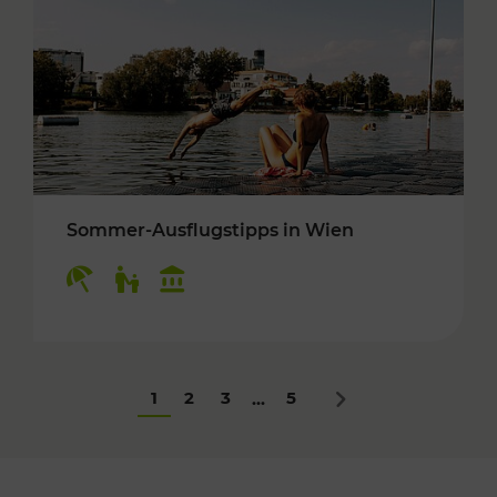
Sommer-Ausflugstipps in Wien
Kategorien: Erholung, Für Kinder, Kulturangeb
1
2
3
5
...
Nächstes