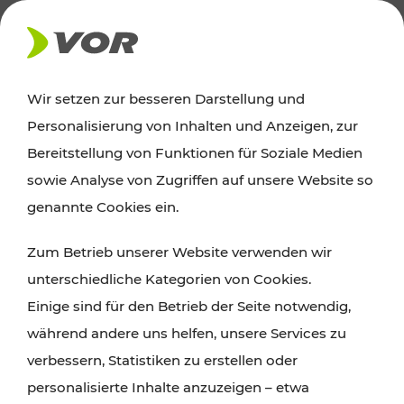
AKTUELLES
Wir setzen zur besseren Darstellung und
Personalisierung von Inhalten und Anzeigen, zur
Ausflugstipps
Bereitstellung von Funktionen für Soziale Medien
sowie Analyse von Zugriffen auf unsere Website so
Wien, Niederösterreich und das Burgenland
genannte Cookies ein.
entdecken: Egal ob Familienabenteuer,
Zum Betrieb unserer Website verwenden wir
Wanderungen, Kultur und Gastronomie,
unterschiedliche Kategorien von Cookies.
Radtouren oder purer Naturgenuss – viele
Einige sind für den Betrieb der Seite notwendig,
Attraktionen sind mit den Ticket- und Fahrplan-
während andere uns helfen, unsere Services zu
Angeboten des VOR gut und schnell erreichbar.
verbessern, Statistiken zu erstellen oder
personalisierte Inhalte anzuzeigen – etwa
ROUTE PLANEN