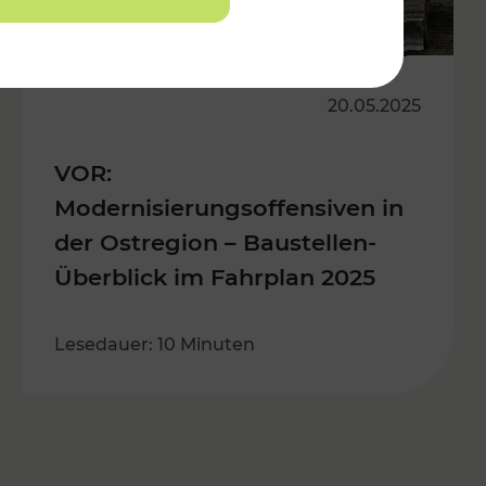
20.05.2025
VOR:
Modernisierungsoffensiven in
der Ostregion – Baustellen-
Überblick im Fahrplan 2025
Lesedauer: 10 Minuten