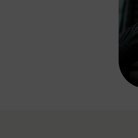
Rad AnachB App
transformatorin
ike+Ride
eBusse in der Region
e
ENE STELLEN
Smart Pannonia
Low-Carb-Mobility
Clean Mobility
ELDUNGEN
CHNEN
DOMINO
MUST
auto.Ready
BEFAHRBAR