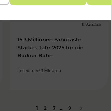
11.02.2026
15,3 Millionen Fahrgäste:
Starkes Jahr 2025 für die
Badner Bahn
Lesedauer: 3 Minuten
1
2
3
9
...
Nächstes