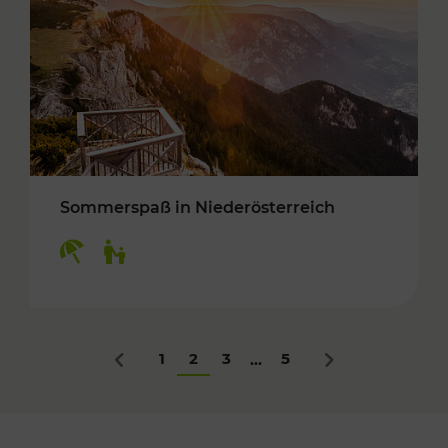
Sommerspaß in Niederösterreich
Kategorien: Erholung, Für Kinder
1
2
3
5
...
Zurück
Nächstes