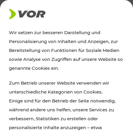
AKTUELLES
Wir setzen zur besseren Darstellung und
Personalisierung von Inhalten und Anzeigen, zur
Ausflugstipps
Bereitstellung von Funktionen für Soziale Medien
sowie Analyse von Zugriffen auf unsere Website so
Wien, Niederösterreich und das Burgenland
genannte Cookies ein.
entdecken: Egal ob Familienabenteuer,
Zum Betrieb unserer Website verwenden wir
Wanderungen, Kultur und Gastronomie,
unterschiedliche Kategorien von Cookies.
Radtouren oder purer Naturgenuss – viele
Einige sind für den Betrieb der Seite notwendig,
Attraktionen sind mit den Ticket- und Fahrplan-
während andere uns helfen, unsere Services zu
Angeboten des VOR gut und schnell erreichbar.
verbessern, Statistiken zu erstellen oder
personalisierte Inhalte anzuzeigen – etwa
ROUTE PLANEN